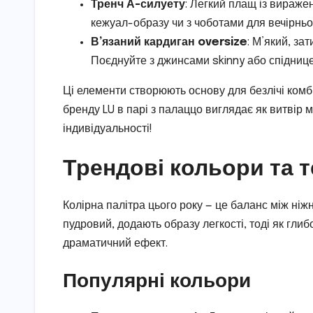
Тренч А-силуету
: Легкий плащ із вираже
кежуал-образу чи з чоботами для вечірньо
В’язаний кардиган oversize
: М’який, за
Поєднуйте з джинсами skinny або спідниц
Ці елементи створюють основу для безлічі комб
бренду LU в парі з палаццо виглядає як витвір
індивідуальності!
Трендові кольори та т
Колірна палітра цього року — це баланс між ніжн
пудровий, додають образу легкості, тоді як гли
драматичний ефект.
Популярні кольори