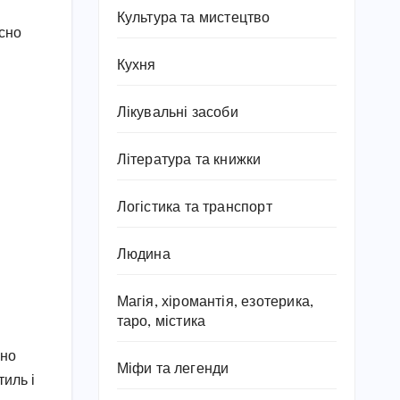
Культура та мистецтво
асно
Кухня
Лікувальні засоби
Література та книжки
Логістика та транспорт
Людина
Магія, хіромантія, езотерика,
таро, містика
чно
Міфи та легенди
тиль і