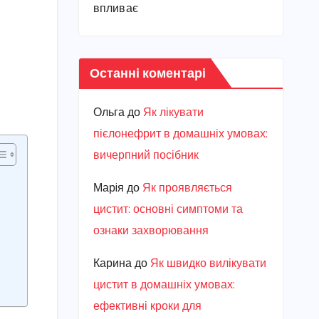
впливає
Останні коментарі
Ольга
до
Як лікувати
пієлонефрит в домашніх умовах:
вичерпний посібник
Марiя
до
Як проявляється
цистит: основні симптоми та
ознаки захворювання
Карина
до
Як швидко вилікувати
цистит в домашніх умовах:
ефективні кроки для