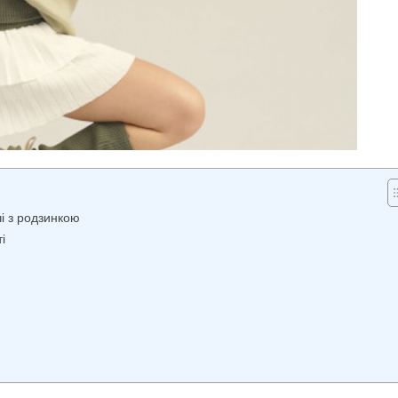
і з родзинкою
і