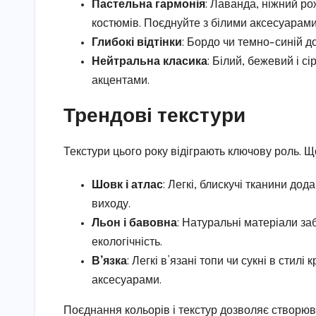
Пастельна гармонія
: Лаванда, ніжний ро
костюмів. Поєднуйте з білими аксесуарами
Глибокі відтінки
: Бордо чи темно-синій до
Нейтральна класика
: Білий, бежевий і с
акцентами.
Трендові текстури
Текстури цього року відіграють ключову роль. Щ
Шовк і атлас
: Легкі, блискучі тканини дод
виходу.
Льон і бавовна
: Натуральні матеріали за
екологічність.
В’язка
: Легкі в’язані топи чи сукні в сти
аксесуарами.
Поєднання кольорів і текстур дозволяє створюв