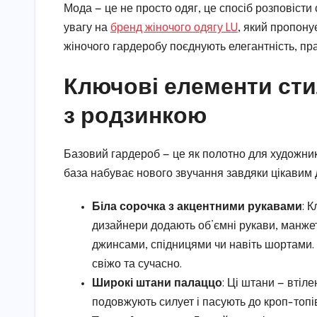
Мода — це не просто одяг, це спосіб розповісти 
увагу на
бренд жіночого одягу LU
, який пропону
жіночого гардеробу поєднують елегантність, пра
Ключові елементи стил
з родзинкою
Базовий гардероб — це як полотно для художника
база набуває нового звучання завдяки цікавим 
Біла сорочка з акцентними рукавами
: 
дизайнери додають об’ємні рукави, манжет
джинсами, спідницями чи навіть шортами. 
свіжо та сучасно.
Широкі штани палаццо
: Ці штани — втіл
подовжують силует і пасують до кроп-топів