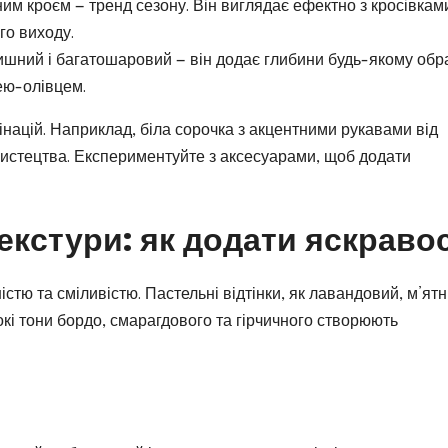
ним кроєм — тренд сезону. Він виглядає ефектно з кросівкам
го виходу.
тишний і багатошаровий — він додає глибини будь-якому обра
ею-олівцем.
інацій. Наприклад, біла сорочка з акцентними рукавами від
 мистецтва. Експериментуйте з аксесуарами, щоб додати
екстури: як додати яскравос
істю та сміливістю. Пастельні відтінки, як лавандовий, м’ят
бокі тони бордо, смарагдового та гірчичного створюють