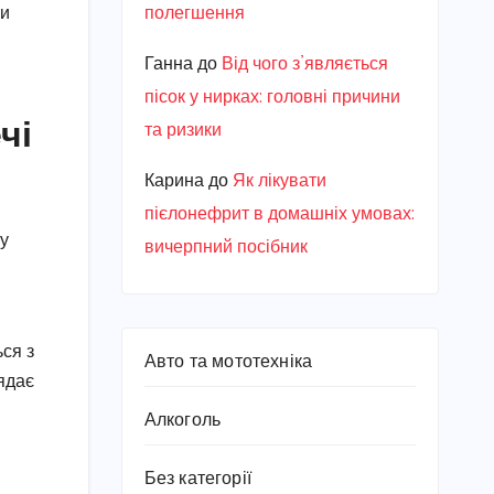
полегшення
ти
Ганна
до
Від чого з’являється
пісок у нирках: головні причини
чі
та ризики
Карина
до
Як лікувати
пієлонефрит в домашніх умовах:
ку
вичерпний посібник
ся з
Авто та мототехніка
ядає
Алкоголь
Без категорії