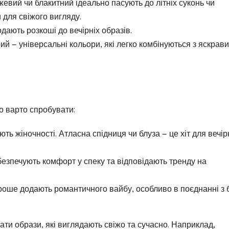
жевий чи блакитний ідеально пасують до літніх суконь чи
 для свіжого вигляду.
дають розкоші до вечірніх образів.
ірий — універсальні кольори, які легко комбінуються з яскрав
о варто спробувати:
ають жіночності. Атласна спідниця чи блуза — це хіт для вечі
безпечують комфорт у спеку та відповідають тренду на
лі кроше додають романтичного вайбу, особливо в поєднанні з
ати образи, які виглядають свіжо та сучасно. Наприклад,