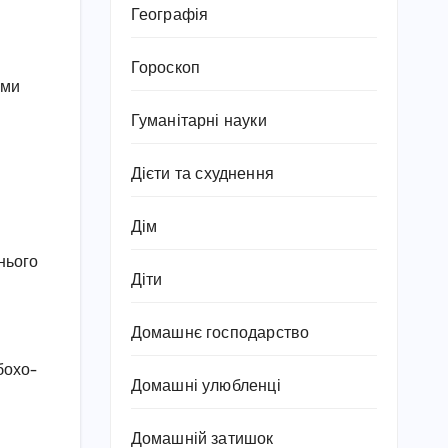
Географія
Гороскоп
ими
Гуманітарні науки
Дієти та схуднення
Дім
рнього
Діти
Домашнє господарство
 бохо-
Домашні улюбленці
Домашній затишок