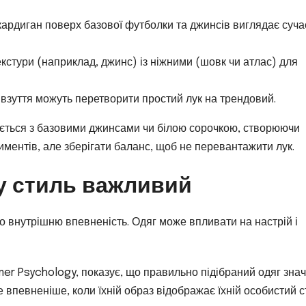
кардиган поверх базової футболки та джинсів виглядає суч
текстури (наприклад, джинс) із ніжними (шовк чи атлас) для
 взуття можуть перетворити простий лук на трендовий.
нується з базовими джинсами чи білою сорочкою, створюючи
ментів, але зберігати баланс, щоб не перевантажити лук.
у стиль важливий
ро внутрішню впевненість. Одяг може впливати на настрій і
er Psychology, показує, що правильно підібраний одяг зна
 впевненіше, коли їхній образ відображає їхній особистий с