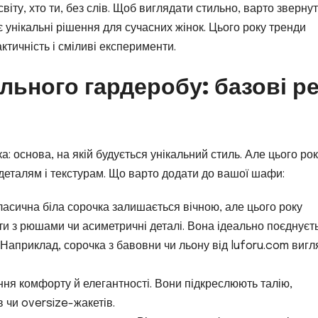
світу, хто ти, без слів. Щоб виглядати стильно, варто зверну
є унікальні рішення для сучасних жінок. Цього року тренди
ктичність і сміливі експерименти.
ьного гардеробу: базові ре
: основа, на якій будується унікальний стиль. Але цього ро
деталям і текстурам. Що варто додати до вашої шафи:
Класична біла сорочка залишається вічною, але цього року
и з рюшами чи асиметричні деталі. Вона ідеально поєднуєть
Наприклад, сорочка з бавовни чи льону від luforu.com вигл
ення комфорту й елегантності. Вони підкреслюють талію,
 чи oversize-жакетів.