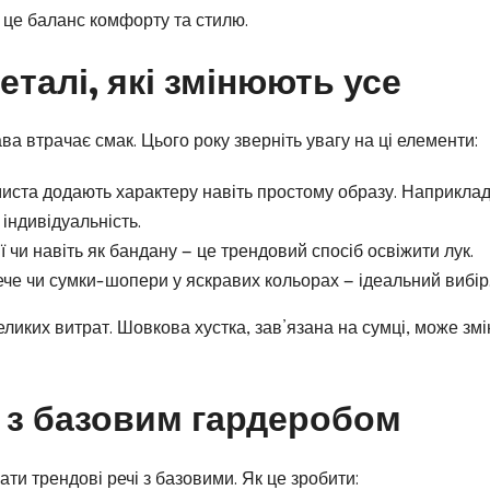
 це баланс комфорту та стилю.
еталі, які змінюють усе
рава втрачає смак. Цього року зверніть увагу на ці елементи:
миста додають характеру навіть простому образу. Наприклад
 індивідуальність.
шиї чи навіть як бандану — це трендовий спосіб освіжити лук.
ече чи сумки-шопери у яскравих кольорах — ідеальний вибір
иких витрат. Шовкова хустка, зав’язана на сумці, може змі
 з базовим гардеробом
ти трендові речі з базовими. Як це зробити: