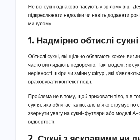
Не всі сукні однаково пасують у зрілому віці. 
підкреслювати недоліки чи навіть додавати років
минулому.
1. Надмірно обтислі сукні
Обтислі сукні, які щільно облягають кожен вигин
часто виглядають недоречно. Такі моделі, як сук
нерівності шкіри чи зміни у фігурі, які з’являю
враховувати контекст події.
Проблема не в тому, щоб приховати тіло, а в т
сукня, яка облягає талію, але м’яко струмує по
звернути увагу на сукні-футляри або моделі А-
відвертості.
2. Сукні з яскравими чи 