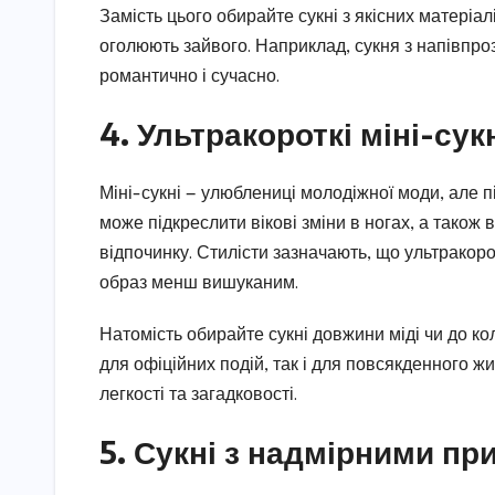
Замість цього обирайте сукні з якісних матеріал
оголюють зайвого. Наприклад, сукня з напівпр
романтично і сучасно.
4. Ультракороткі міні-сук
Міні-сукні — улюблениці молодіжної моди, але 
може підкреслити вікові зміни в ногах, а також
відпочинку. Стилісти зазначають, що ультракоро
образ менш вишуканим.
Натомість обирайте сукні довжини міді чи до кол
для офіційних подій, так і для повсякденного ж
легкості та загадковості.
5. Сукні з надмірними п