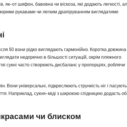
ів, як-от шифон, бавовна чи віскоза, які додають легкості, а
озорими рукавами чи легким драпіруванням виглядатиме
ні
після 50 вони рідко виглядають гармонійно. Коротка довжина
 виглядати недоречно в більшості ситуацій, окрім пляжного
ткі сукні часто створюють дисбаланс у пропорціях, роблячи
ін. Вони універсальні, підкреслюють стрункість ніг і пасують
иття. Наприклад, сукня-міді з широкою спідницею додасть о
рикрасами чи блиском