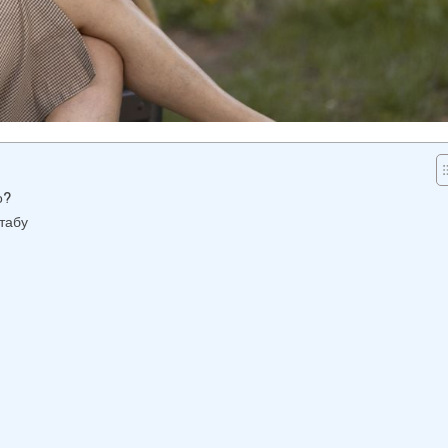
о?
 табу