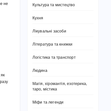
ле не
Культура та мистецтво
Кухня
Лікувальні засоби
Література та книжки
Логістика та транспорт
Людина
 як
бразу
Магія, хіромантія, езотерика,
таро, містика
Міфи та легенди