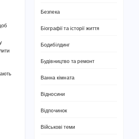
Безпека
щоб
Біографії та історії життя
у
Бодибілдинг
слити
Будівництво та ремонт
дають
Ванна кімната
і
Відносини
Відпочинок
Військові теми