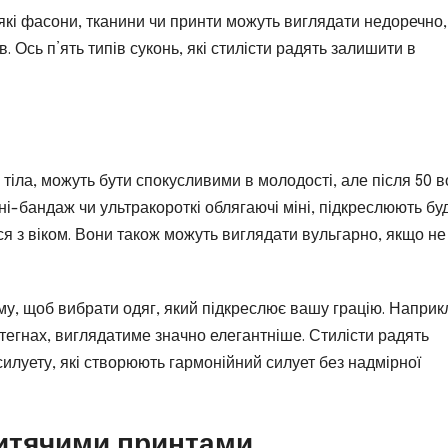
Деякі фасони, тканини чи принти можуть виглядати недоречно,
. Ось п’ять типів суконь, які стилісти радять залишити в
 тіла, можуть бути спокусливими в молодості, але після 50 
ні-бандаж чи ультракороткі облягаючі міні, підкреслюють бу
ться з віком. Вони також можуть виглядати вульгарно, якщо не
ому, щоб вибрати одяг, який підкреслює вашу грацію. Наприк
 стегнах, виглядатиме значно елегантніше. Стилісти радять
силуету, які створюють гармонійний силует без надмірної
дитячими принтами