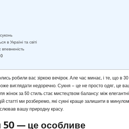
суконь
ся в Україні та світі
 впевненість
50
колись робили вас зіркою вечірок. Але час минає, і те, що в 30
може виглядати недоречно. Сукня — це не просто одяг, це в
 Для жінок за 50 стиль стає мистецтвом балансу: між елегантн
цій статті ми розберемо, які сукні краще залишити в минулом
еслював вашу природну красу.
я 50 — це особливе