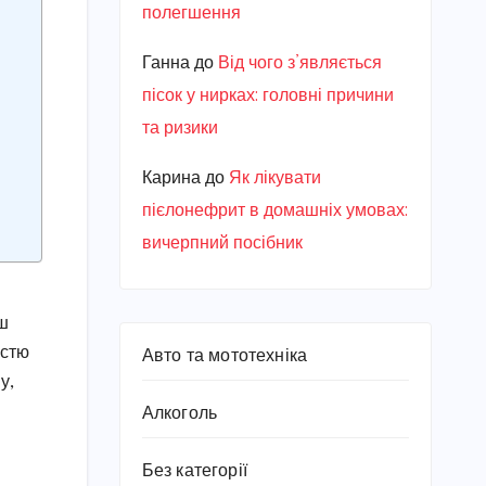
полегшення
Ганна
до
Від чого з’являється
пісок у нирках: головні причини
та ризики
Карина
до
Як лікувати
пієлонефрит в домашніх умовах:
вичерпний посібник
аш
істю
Авто та мототехніка
у,
Алкоголь
Без категорії