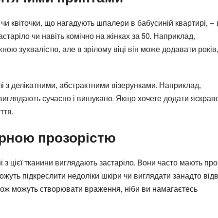
чи квіточки, що нагадують шпалери в бабусиній квартирі, — 
астаріло чи навіть комічно на жінках за 50. Наприклад,
ою зухвалістю, але в зрілому віці він може додавати років
і з делікатними, абстрактними візерунками. Наприклад,
 виглядають сучасно і вишукано. Якщо хочете додати яскраво
ття.
мірною прозорістю
ні з цієї тканини виглядають застаріло. Вони часто мають про
ожуть підкреслити недоліки шкіри чи виглядати занадто відв
акож можуть створювати враження, ніби ви намагаєтесь