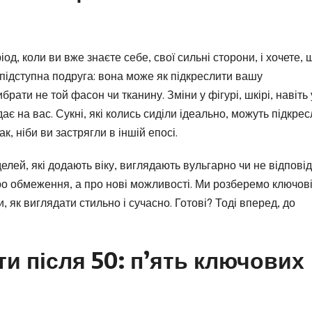
од, коли ви вже знаєте себе, свої сильні сторони, і хочете, 
підступна подруга: вона може як підкреслити вашу
ибрати не той фасон чи тканину. Зміни у фігурі, шкірі, навіть 
ає на вас. Сукні, які колись сиділи ідеально, можуть підкре
к, ніби ви застрягли в іншій епосі.
делей, які додають віку, виглядають вульгарно чи не відпові
ро обмеження, а про нові можливості. Ми розберемо ключов
, як виглядати стильно і сучасно. Готові? Тоді вперед, до
ти після 50: п’ять ключових