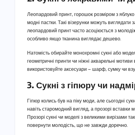
Леопардовий принт, горошок розміром з яблуко 
модні пастки. Такі візерунки можуть виглядати з
леопардовий принт часто асоціюється з молодіжн
особливо якщо тканина виглядає дешево.
Натомість обирайте монохромні сукні або модел
геометричні принти чи ніжні акварельні мотиви
використовуйте аксесуари — шарф, сумку чи взу
3. Сукні з гіпюру чи над
Гіпюр колись був на піку моди, але сьогодні сук
навіть старомодний вигляд, а прозорі вставки м
Прозорі сукні чи моделі з великими вирізами т
повернути молодість, що не завжди доречно.