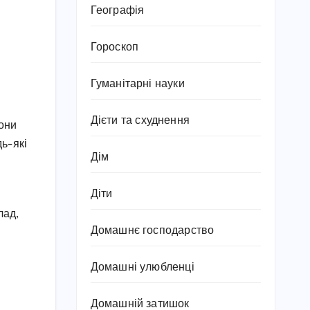
Географія
Гороскоп
Гуманітарні науки
Дієти та схуднення
вони
дь-які
Дім
Діти
лад,
Домашнє господарство
Домашні улюбленці
Домашній затишок